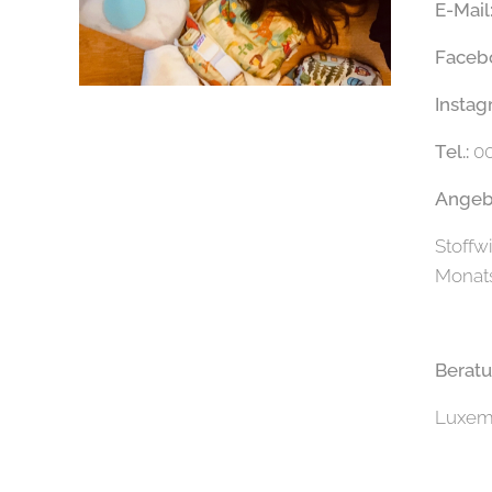
E-Mail
Faceb
Instag
Tel.:
00
Angeb
Stoffw
Monats
Berat
Luxemb