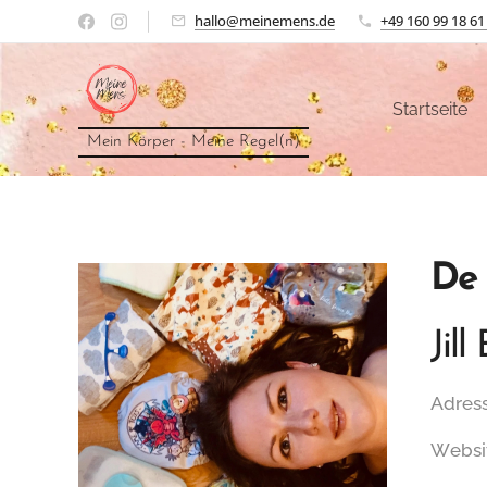
hallo@meinemens.de
+49 160 99 18 61
Startseite
Mein Körper - Meine Regel(n)
De 
Jil
Adress
Websi