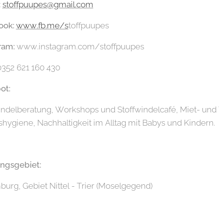
:
s
toffpuupes@gmail.com
ook:
www.fb.me/s
toffpuupes
ram:
www.instagram.com/stoffpuupes
352 621 160 430
ot:
indelberatung, Workshops und Stoffwindelcafé, Miet- und
hygiene, Nachhaltigkeit im Alltag mit Babys und Kindern.
ungsgebiet:
urg, Gebiet Nittel - Trier (Moselgegend)