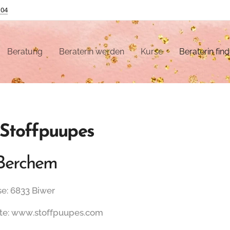
 04
Beratung
Beraterin werden
Kurse
Beraterin fin
Stoffpuupes
l Berchem
e: 6833 Biwer
te: www.stoffpuupes.com